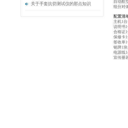
自动航
关于手套抗切测试仪的那点知识
组分对
配置清
主机1台
说明书1
合格证1
保修卡1
签收单1
铭牌1块
电源线1
宣传册若