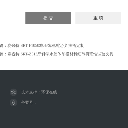
篇：
赛锐特 SRT-F1050减压馏程测定仪 按需定制
篇：
赛锐特 SRT-Z513牙科学水胶体印模材料细节再现性试验夹具.
技术支持：
环保在线
备案号：