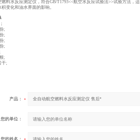
空燃料水反应测定仪，符合GB/T1793<<航空水反应试验法>>试验方
体积变化和油水界面的影响。
单
；
份;
份;
份;
份;
;
根;
干;
产品：
您的单位：
您的姓名：