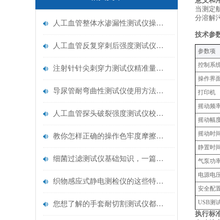
意义和
当测定
分溶解
人工血管整体水渗漏性测试仪操作中最容易出错的步骤
技术参
人工血管反复穿刺后强度测试仪是什么？透析患者的“生命管“质量靠它把关！
‌参数项‌
控制系
注射针针尖刺穿力测试仪精准量化针尖锋利度，构筑临床安全防线
操作界
导尿管耐弯曲性测试仪使用方法与操作规范
打印机
摇动频
人工血管探头破裂强度测试仪校准规范：精准赋能医疗安全的技术基准
摇动幅
摇动时
教你怎样正确的操作色牢度摩擦测试机
静置时
细菌过滤测试仪基础知识，一篇搞定
气泵功
电源电
织物感应式静电测检仪的这些特点很少有人都知道
安全配
USB
您想了解的手套耐切割测试仪都在这里了
执行标