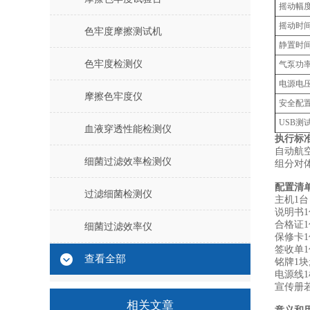
摇动幅
摇动时
色牢度摩擦测试机
静置时
色牢度检测仪
气泵功
电源电
摩擦色牢度仪
安全配
USB
血液穿透性能检测仪
执行标
自动航
细菌过滤效率检测仪
组分对
配置清
过滤细菌检测仪
主机1台
说明书1
合格证1
细菌过滤效率仪
保修卡1
签收单1
查看全部
铭牌1块
电源线1
宣传册若
相关文章