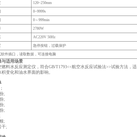
度
120~250mm
间
0~9999s
间
0～999min
率
2780W
压
AC220V 50Hz
置
急停按钮，过载保护
测试软件插口，读取数据，可连接电脑
准与适用场景
空燃料水反应测定仪，符合GB/T1793<<航空水反应试验法>>试验方
体积变化和油水界面的影响。
单
；
份;
份;
份;
份;
;
根;
干;