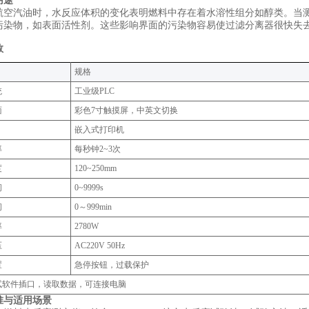
用途
航空汽油时，水反应体积的变化表明燃料中存在着水溶性组分如醇类。当
污染物，如表面活性剂。这些影响界面的污染物容易使过滤分离器很快失
数
规格‌
统
工业级PLC
面
彩色7寸触摸屏，中英文切换
嵌入式打印机
率
每秒钟2~3次
度
120~250mm
间
0~9999s
间
0～999min
率
2780W
压
AC220V 50Hz
置
急停按钮，过载保护
测试软件插口，读取数据，可连接电脑
准与适用场景