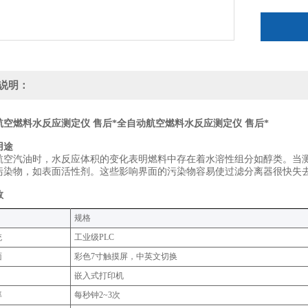
说明：
航空燃料水反应测定仪 售后*
全自动航空燃料水反应测定仪 售后*
用途
航空汽油时，水反应体积的变化表明燃料中存在着水溶性组分如醇类。当
污染物，如表面活性剂。这些影响界面的污染物容易使过滤分离器很快失
数
规格‌
统
工业级PLC
面
彩色7寸触摸屏，中英文切换
嵌入式打印机
率
每秒钟2~3次