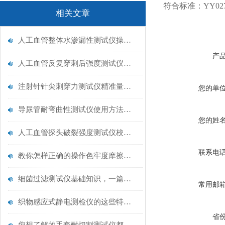
符合标准：YY0271
相关文章
人工血管整体水渗漏性测试仪操作中最容易出错的步骤
产
人工血管反复穿刺后强度测试仪是什么？透析患者的“生命管“质量靠它把关！
注射针针尖刺穿力测试仪精准量化针尖锋利度，构筑临床安全防线
您的单
导尿管耐弯曲性测试仪使用方法与操作规范
您的姓
人工血管探头破裂强度测试仪校准规范：精准赋能医疗安全的技术基准
联系电
教你怎样正确的操作色牢度摩擦测试机
细菌过滤测试仪基础知识，一篇搞定
常用邮
织物感应式静电测检仪的这些特点很少有人都知道
省