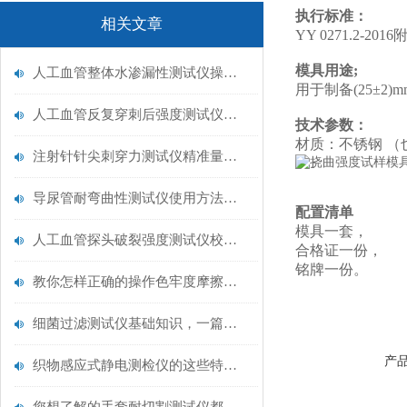
执行标准：
相关文章
YY 0271.2-2016
模具用途;
人工血管整体水渗漏性测试仪操作中最容易出错的步骤
用于制备(25±2)mm*
人工血管反复穿刺后强度测试仪是什么？透析患者的“生命管“质量靠它把关！
技术参数：
材质：不锈钢 （
注射针针尖刺穿力测试仪精准量化针尖锋利度，构筑临床安全防线
导尿管耐弯曲性测试仪使用方法与操作规范
配置清单
模具一套，
人工血管探头破裂强度测试仪校准规范：精准赋能医疗安全的技术基准
合格证一份，
铭牌一份。
教你怎样正确的操作色牢度摩擦测试机
细菌过滤测试仪基础知识，一篇搞定
产
织物感应式静电测检仪的这些特点很少有人都知道