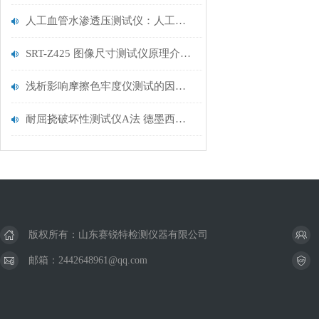
人工血管水渗透压测试仪：人工血管性能如何保障？
SRT-Z425 图像尺寸测试仪原理介绍 符合测试标准
浅析影响摩擦色牢度仪测试的因素有哪些？
耐屈挠破坏性测试仪A法 德墨西亚型(De Mattia)试验机 测试稳定 山东赛锐特
版权所有：山东赛锐特检测仪器有限公司
邮箱：2442648961@qq.com