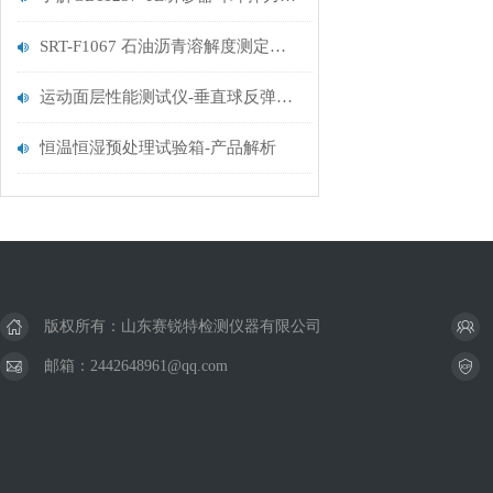
SRT-F1067 石油沥青溶解度测定仪介绍 售后*
运动面层性能测试仪-垂直球反弹法 测试稳定 山东赛锐特
恒温恒湿预处理试验箱-产品解析
版权所有：山东赛锐特检测仪器有限公司
邮箱：2442648961@qq.com