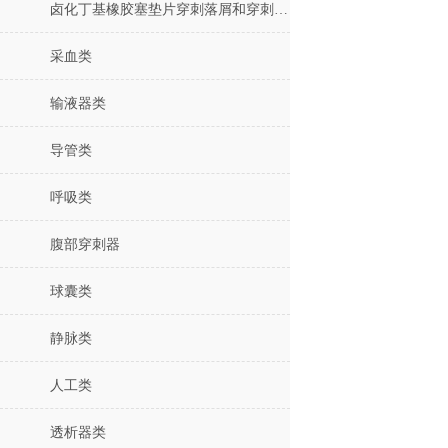
卤化丁基橡胶塞垫片穿刺落屑和穿刺力测试仪
采血类
输液器类
导管类
呼吸类
腹部穿刺器
球囊类
静脉类
人工类
透析器类