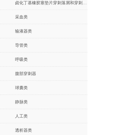
卤化丁基橡胶塞垫片穿刺落屑和穿刺力测试仪
采血类
输液器类
导管类
呼吸类
腹部穿刺器
球囊类
静脉类
人工类
透析器类