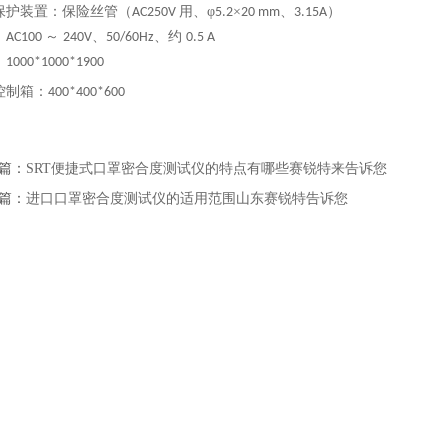
保护装置：保险丝管（
用、φ
×
、
）
AC250V
5.2
20 mm
3.15A
：
～
、
、约
AC100
240V
50/60Hz
0.5 A
：
1000*1000*1900
控制箱：
400*400*600
篇：
SRT便捷式口罩密合度测试仪的特点有哪些赛锐特来告诉您
篇：
进口口罩密合度测试仪的适用范围山东赛锐特告诉您