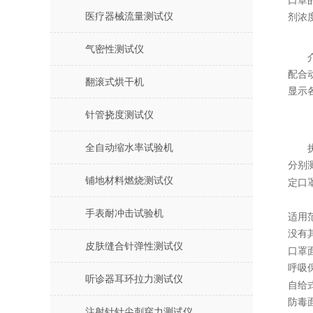
口罩
医疗器械流量测试仪
剂浓
气密性测试仪
配合
翻滚式烘干机
显示
针管挠度测试仪
全自动缩水率试验机
分别
铺地材料燃烧测试仪
定口
手表耐冲击试验机
适用
没有
皮肤缝合针弹性测试仪
口罩
呼吸
听诊器耳环拉力测试仪
自给
防毒
注射针针尖刺穿力测试仪