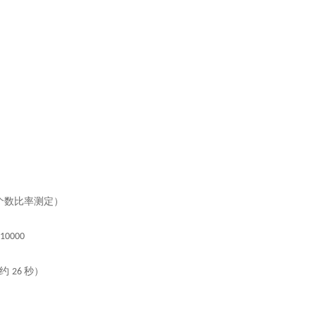
个数比率测定）
10000
计约
秒）
26