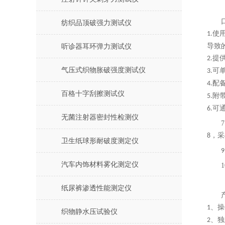
纺织品顶破强力测试仪
使
1.
导致
听诊器耳环弹力测试仪
提
2.
气压式织物胀破强度测试仪
可
3.
配
4.
百格十字刮擦测试仪
附
5.
可
6.
无菌注射器密封性检测仪
，采
8
卫生纸球形耐破度测定仪
9
汽车内饰材料雾化测定仪
1
纸尿裤渗透性能测定仪
、操
1
织物静水压试验仪
、独
2