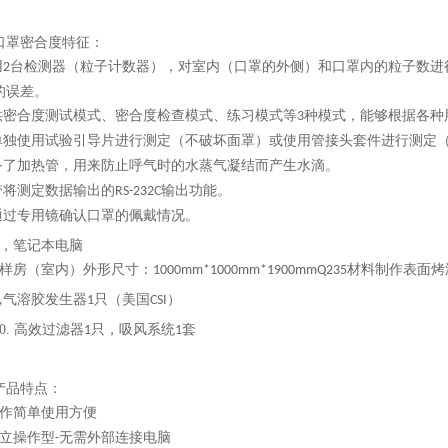
口罩密合度
特征：
用
台检测器（粒子计数器），对室内（口罩的外侧）和口罩内的粒子数进
2
的误差。
供密合度测试模式、密合度检查模式、练习模式等
种模式，能够根据各种
3
单独使用试验引导片进行测定（不破坏面罩）或使用管接头套件进行测定
备了加热管，用来防止呼气时的水蒸气凝结而产生水滴。
带将测定数据输出的
输出功能。
RS-232C
通过专用镜确认口罩的佩戴情况。
7，
笔记本电脑
样房（室内）外形尺寸：
材料制作表面烤
1000mm*1000mm*1900mmQ235
气溶胶发生器
只（美国
）
,
1
CSI
0.
高效过滤器
只，吸风系统
套
1
1
产品特点：
作简单使用方便
立操作型
无需外部连接电脑
-