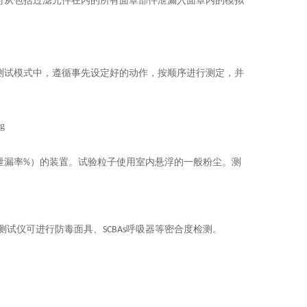
时从包括过滤元件在内的所有面罩部件泄漏入面罩内的模拟
。
测试模式中，遵循事先设定好的动作，按顺序进行测定，并
泄漏率
）的装置。试验粒子使用室内悬浮的一般粉尘。测
%
测试仪可进行防毒面具、
呼吸器等密合度检测。
SCBAs