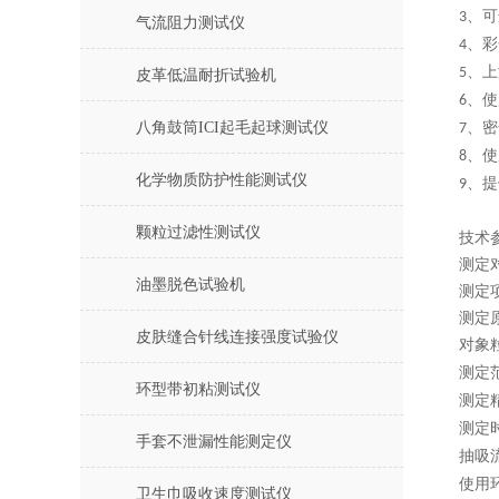
、可
3
气流阻力测试仪
、彩
4
、
上
5
皮革低温耐折试验机
、使
6
八角鼓筒ICI起毛起球测试仪
、密
7
、使
8
化学物质防护性能测试仪
、提
9
颗粒过滤性测试仪
技术
测定
油墨脱色试验机
测定
测定
皮肤缝合针线连接强度试验仪
对象
测定
环型带初粘测试仪
测定
测定
手套不泄漏性能测定仪
抽吸
使用
卫生巾吸收速度测试仪