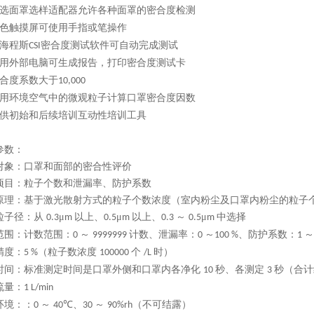
选面罩选样适配器允许各种面罩的密合度检测
色触摸屏可使用手指或笔操作
海程斯
密合度测试软件可自动完成测试
CSI
用外部电脑可生成报告，打印密合度测试卡
合度系数大于
10,000
用环境空气中的微观粒子计算口罩密合度因数
供初始和后续培训互动性培训工具
参数：
对象：口罩和面部的密合性评价
项目：粒子个数和泄漏率、防护系数
原理：基于激光散射方式的粒子个数浓度（室内粉尘及口罩内粉尘的粒子
粒子径：从
μ
以上、
μ
以上、
～
μ
中选择
0.3
m
0.5
m
0.3
0.5
m
范围：计数范围：
～
计数、泄漏率：
～
、防护系数：
～
0
9999999
0
100 %
1
精度：
（粒子数浓度
个
时）
5 %
100000
/L
时间：标准测定时间是口罩外侧和口罩内各净化
秒、各测定
秒（合
10
3
流量：
1 L/min
环境：：
～
℃、
～
（不可结露）
0
40
30
90%rh