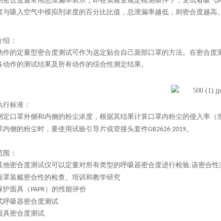
的密合度通常用总泄漏率表示，即在实验室规定检测条件下，受试者吸气
度与吸入空气中模拟剂浓度的百分比比值，总泄漏率越低，则密合度越高
介绍：
动作的定量型密合度测试可作为选定贴合自己面部口罩的方法。在密合度
各动作的测试结果及所有动作的综合性测定结果。
执行标准
：
测定口罩外侧和内侧的粉尘浓度，根据其结果计算口罩内粉尘的侵入率（
罩内侧的粉尘时，要使用试验引导片或管接头套件
。
GB2626-2019
范围：
其他密合度测试仪可以定量对所有类型的呼吸器密合度进行检验
该密合性
,
面罩装戴密合性的检查、培训和教学研究
保护面具（
）的性能评价
PAPR
式呼吸器密合度测试
面具密合度测试