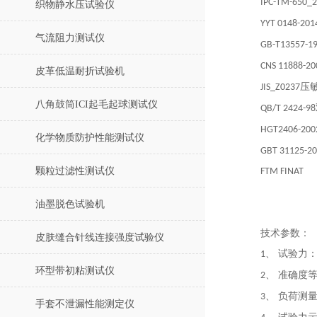
IPC-TM-650_2
织物静水压试验仪
YYT 0148-201
气流阻力测试仪
GB-T13557-1
CNS 11888-20
皮革低温耐折试验机
压
JIS_Z0237
八角鼓筒ICI起毛起球测试仪
QB/T 2424-98
HGT2406-200
化学物质防护性能测试仪
GBT 31125-2
颗粒过滤性测试仪
FTM FINAT
油墨脱色试验机
技术参数：
皮肤缝合针线连接强度试验仪
、 试验力
1
环型带初粘测试仪
、 准确度
2
、 负荷测
3
手套不泄漏性能测定仪