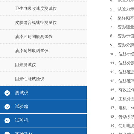
、 试验力
4
卫生巾吸收速度测试仪
、 试验力
5
、 采样频
6
皮肤缝合线线径测量仪
、 变形测
7
、 变形示
8
油漆面耐划痕测试仪
、 变形分
9
油漆耐划痕测试仪
、位移示
10
、位移分
11
阻燃测试仪
、位移速
12
阻燃性能试验仪
、位移速
13
、有效拉
15
测试仪
、主机外
16
试验箱
、电机：
17
、传动系
18
试验机
、使用电
19