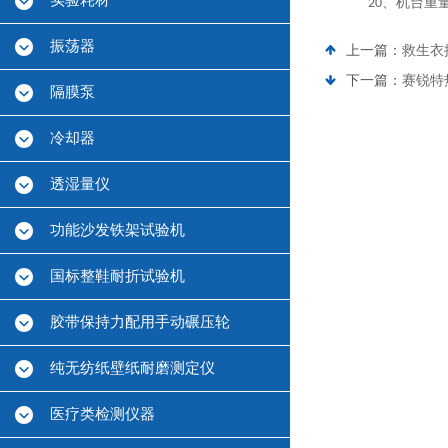
实验耗材
、机台重
20
振荡器
上一篇：
救生衣
下一篇：
赛锐特
隔膜泵
冷却器
透湿量仪
功能沙发铁架试验机
国标整鞋耐折试验机
胶带保持力配用手动碾压轮
纯无纺纸壁纸耐磨测定仪
医疗类检测仪器