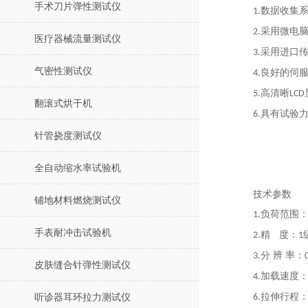
手术刀片弹性测试仪
数据收集
1.
采用微电
2.
医疗器械流量测试仪
采用进口
3.
气密性测试仪
良好的伺
4.
高清晰
5.
LCD
翻滚式烘干机
具有试验
6.
针管挠度测试仪
全自动缩水率试验机
技术参数
铺地材料燃烧测试仪
负荷范围
1.
手表耐冲击试验机
精
度：
2.
1
分 辨 率：
3.
皮肤缝合针弹性测试仪
加载速度
4.
拉伸行程
听诊器耳环拉力测试仪
6.