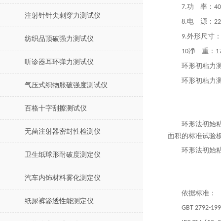
功
率：
7.
4
注射针针尖刺穿力测试仪
电
源：
8.
2
外形尺寸
9.
纺织品顶破强力测试仪
净
重：
10
1
听诊器耳环弹力测试仪
环形初粘力
环形初粘力
气压式织物胀破强度测试仪
百格十字刮擦测试仪
环形法初始
无菌注射器密封性检测仪
面积的标准试验
环形法初始
卫生纸球形耐破度测定仪
汽车内饰材料雾化测定仪
依据标准：
纸尿裤渗透性能测定仪
GBT 2792-19