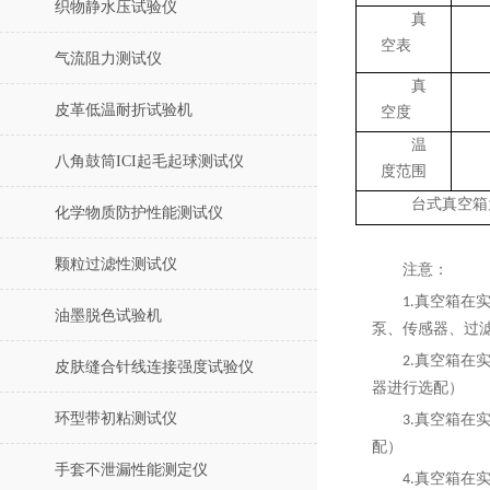
织物静水压试验仪
真
空表
气流阻力测试仪
真
皮革低温耐折试验机
空度
温
八角鼓筒ICI起毛起球测试仪
度范围
台式真空箱
化学物质防护性能测试仪
颗粒过滤性测试仪
注意：
真空箱在
1.
油墨脱色试验机
泵、传感器、过
真空箱在
2.
皮肤缝合针线连接强度试验仪
器进行选配）
环型带初粘测试仪
真空箱在
3.
配）
手套不泄漏性能测定仪
真空箱在
4.