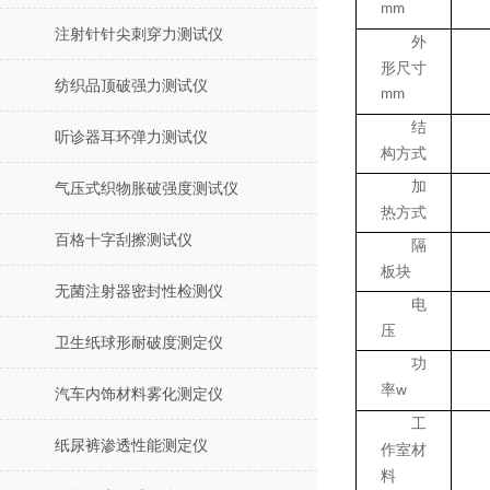
mm
注射针针尖刺穿力测试仪
外
形尺寸
纺织品顶破强力测试仪
mm
结
听诊器耳环弹力测试仪
构方式
加
气压式织物胀破强度测试仪
热方式
百格十字刮擦测试仪
隔
板块
无菌注射器密封性检测仪
电
压
卫生纸球形耐破度测定仪
功
率
w
汽车内饰材料雾化测定仪
工
纸尿裤渗透性能测定仪
作室材
料