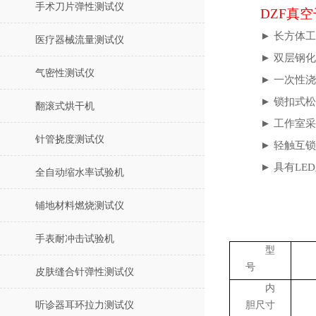
手术刀片弹性测试仪
DZF真
►
长方体工
医疗器械流量测试仪
►
双层钢化
气密性测试仪
►
一次性浇
►
锁扣式松
翻滚式烘干机
►
工作室采
针管挠度测试仪
►
轻触互锁
►
具有
LE
全自动缩水率试验机
铺地材料燃烧测试仪
手表耐冲击试验机
型
号
皮肤缝合针弹性测试仪
内
听诊器耳环拉力测试仪
胆尺寸