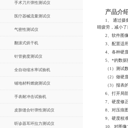
手术刀片弹性测试仪
产品介
医疗器械流量测试仪
1、 通过
睛疲劳，减小了
气密性测试仪
2、软件图像
翻滚式烘干机
3、配置适
4、各种硬
针管挠度测试仪
5、*的数
（
1）测试
全自动缩水率试验机
（
2）做硬
铺地材料燃烧测试仪
（
3）报表
6、打开局
手表耐冲击试验机
7、硬度修
8、对压痕
皮肤缝合针弹性测试仪
9、硬度校
听诊器耳环拉力测试仪
10、对图