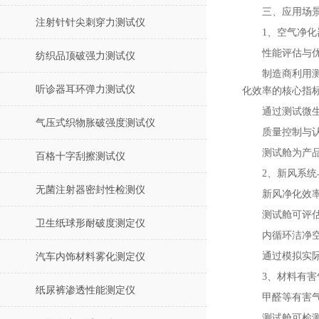
三、应用场
注射针针尖刺穿力测试仪
1、空气净化
性能评估与
纺织品顶破强力测试仪
制造商利用
听诊器耳环弹力测试仪
化效率的核心指
通过测试微
气压式织物胀破强度测试仪
质量控制与
测试舱为产
百格十字刮擦测试仪
2、新风系
无菌注射器密封性检测仪
新风净化效
测试舱可评
卫生纸球形耐破度测定仪
内循环洁净
通过模拟实
汽车内饰材料雾化测定仪
3、材料有
纸尿裤渗透性能测定仪
甲醛等有害
测试舱可检