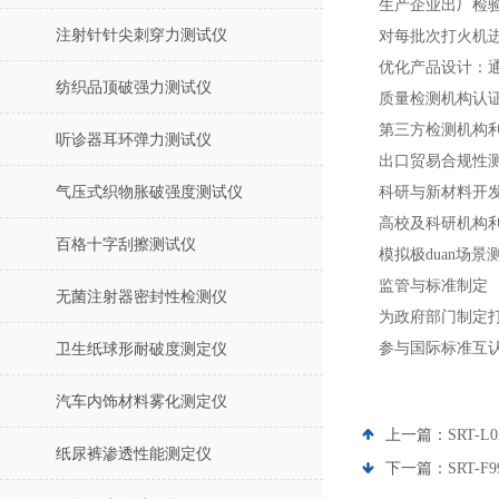
生产企业出厂检
注射针针尖刺穿力测试仪
对每批次打火机进
优化产品设计：
纺织品顶破强力测试仪
质量检测机构认
第三方检测机构
听诊器耳环弹力测试仪
出口贸易合规性测试
气压式织物胀破强度测试仪
科研与新材料开
高校及科研机构
百格十字刮擦测试仪
模拟极duan场
监管与标准制定
无菌注射器密封性检测仪
为政府部门制定
参与国际标准互
卫生纸球形耐破度测定仪
汽车内饰材料雾化测定仪
上一篇：
SRT
纸尿裤渗透性能测定仪
下一篇：
SRT