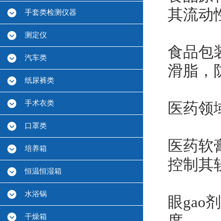
其流动
手套类检测仪器
测定仪
食品包
汽车类
滑脂，
纸尿裤类
手术衣类
医药领
口罩类
医药软
培养箱
控制其
恒温恒湿箱
水浴锅
眼ga
干燥箱