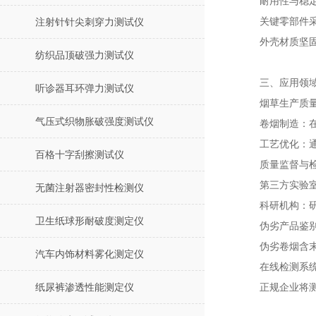
耐用性与稳
关键零部件
注射针针尖刺穿力测试仪
外壳材质坚
纺织品顶破强力测试仪
三、应用领
听诊器耳环弹力测试仪
烟草生产质
气压式织物胀破强度测试仪
卷烟制造：
工艺优化：
百格十字刮擦测试仪
质量监督与
第三方实验
无菌注射器密封性检测仪
科研机构：
卫生纸球形耐破度测定仪
伪劣产品鉴
伪劣卷烟含
汽车内饰材料雾化测定仪
在线检测系
纸尿裤渗透性能测定仪
正规企业将