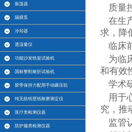
振荡器
质量
隔膜泵
在生
求，降
冷却器
临床
透湿量仪
为临
功能沙发铁架试验机
和有效
国标整鞋耐折试验机
学术
胶带保持力配用手动碾压轮
用于
纯无纺纸壁纸耐磨测定仪
究，推
医疗类检测仪器
监管
防护服类检测仪器