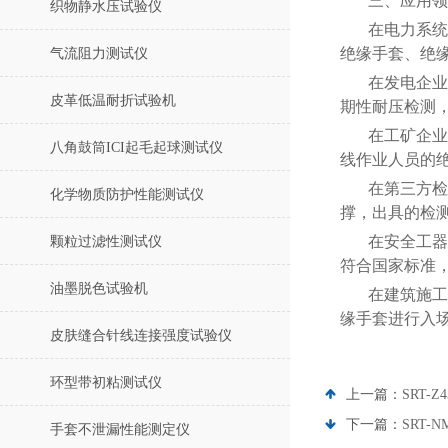
三、应用领
织物静水压试验仪
在电力系统
绝缘手套、绝
气流阻力测试仪
在发电企业
皮革低温耐折试验机
期性耐压检测
在工矿企业
八角鼓筒ICI起毛起球测试仪
线作业人员的
在第三方检
化学物质防护性能测试仪
撑，出具的检
在安全工器
颗粒过滤性测试仪
符合国家标准
油墨脱色试验机
在建筑施工
缘手套进行入
皮肤缝合针线连接强度试验仪
环型带初粘测试仪
上一篇：
SRT
下一篇：
SRT
手套不泄漏性能测定仪