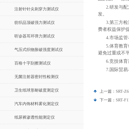
2.研发与
注射针针尖刺穿力测试仪
发。
3.第三方
纺织品顶破强力测试仪
费者权益保护
听诊器耳环弹力测试仪
4.市场监
5.体育教
气压式织物胀破强度测试仪
避免过重或不
6.竞技体
百格十字刮擦测试仪
7.国际贸
无菌注射器密封性检测仪
卫生纸球形耐破度测定仪
上一篇：
SRT
下一篇：
SRT-
汽车内饰材料雾化测定仪
纸尿裤渗透性能测定仪