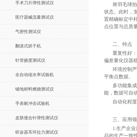
手术刀片弹性测试仪
将羽毛球拍
状态。此时，
医疗器械流量测试仪
置精确标定中
点位置与总质
气密性测试仪
二、特点
翻滚式烘干机
重复性好：
偏差量化仪器
针管挠度测试仪
环境控制严
全自动缩水率试验机
平衡点数据。
多功能集成
铺地材料燃烧测试仪
能，数据可自
自动化程度
手表耐冲击试验机
皮肤缝合针弹性测试仪
三、应用领
1.生产企
听诊器耳环拉力测试仪
品的生产一致