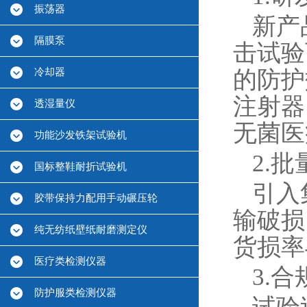
振荡器
新产
隔膜泵
击试验
冷却器
的防护
注射器
透湿量仪
无菌医
功能沙发铁架试验机
2.
国标整鞋耐折试验机
引入
胶带保持力配用手动碾压轮
输破损
纯无纺纸壁纸耐磨测定仪
货损率
医疗类检测仪器
3.
防护服类检测仪器