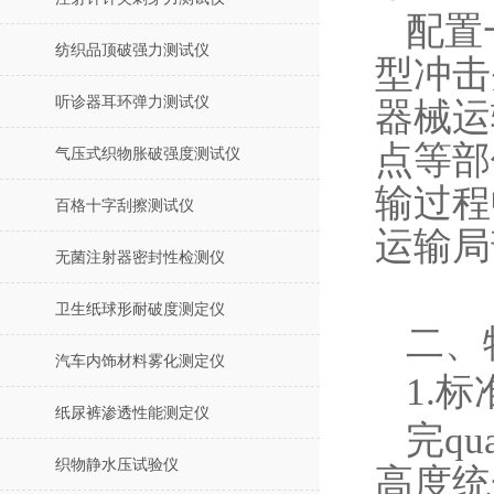
配置
纺织品顶破强力测试仪
型冲击
听诊器耳环弹力测试仪
器械运
点等部
气压式织物胀破强度测试仪
输过程
百格十字刮擦测试仪
运输局
无菌注射器密封性检测仪
卫生纸球形耐破度测定仪
二、
汽车内饰材料雾化测定仪
1.
纸尿裤渗透性能测定仪
完q
织物静水压试验仪
高度统