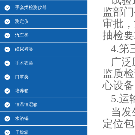
试验
手套类检测仪器
监部门
审批，
测定仪
抽检要
汽车类
4.
纸尿裤类
广泛
手术衣类
监质检
口罩类
心设备
培养箱
5.
恒温恒湿箱
当发
水浴锅
定位包
干燥箱