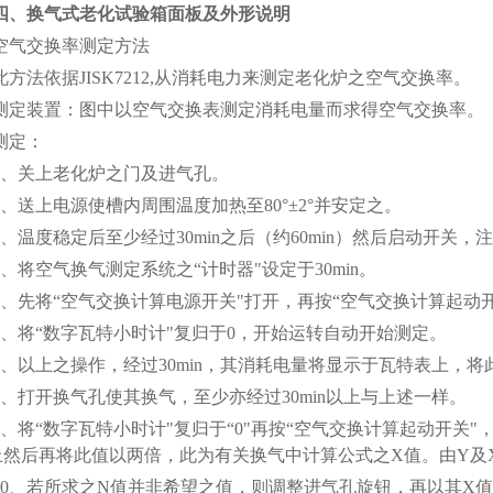
四、换气式老化试验箱面板及外形说明
空气交换率测定方法
此方法依据JISK7212,从消耗电力来测定老化炉之空气交换率。
测定装置：图中以空气交换表测定消耗电量而求得空气交换率。
测定：
1、关上老化炉之门及进气孔。
2、送上电源使槽内周围温度加热至80°±2°并安定之。
3、温度稳定后至少经过30min之后（约60min）然后启动开
4、将空气换气测定系统之“计时器"设定于30min。
5、先将“空气交换计算电源开关"打开，再按“空气交换计算起动
6、将“数字瓦特小时计"复归于0，开始运转自动开始测定。
7、以上之操作，经过30min，其消耗电量将显示于瓦特表上，
8、打开换气孔使其换气，至少亦经过30min以上与上述一样。
9、将“数字瓦特小时计"复归于“0"再按“空气交换计算起动开关
上然后再将此值以两倍，此为有关换气中计算公式之X值。由Y及
10、若所求之N值并非希望之值，则调整进气孔旋钮，再以其X