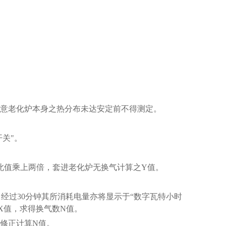
关，注意老化炉本身之热分布未达安定前不得测定。
开关"。
将此值乘上两倍，套进老化炉无换气计算之Y值。
"，经过30分钟其所消耗电量亦将显示于“数字瓦特小时
X值，求得换气数N值。
值修正计算N值。