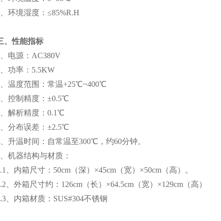
3、环境湿度：≤85%R.H
三、性能指标
1、电源：AC380V
2、功率：5.5KW
3、温度范围：常温+25℃~400℃
4、控制精度：±0.5℃
5、解析精度：0.1℃
6、分布误差：±2.5℃
7、升温时间：自常温至300℃，约60分钟。
8、机器结构与材质：
8.1、内箱尺寸：50cm（深）×45cm（宽）×50cm（高）。
8.2、外箱尺寸约：126cm（长）×64.5cm（宽）×129cm（高）
8.3、内箱材质：SUS#304不锈钢