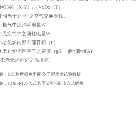
N=3590（X-Y）/（VxDx△T）
N:相当于1小时之空气交换次数。
X:换气中之消耗电量W
Y:无换气中之消耗电量W
V:老化炉内部全部容积（L)
D:老化炉周围空气之密度（g/L，参照附录A)
△T:老化炉内外之温度差。
篇：
SRT耐摩擦色牢度仪-干湿摩擦试验解析
篇：
山东SRT步入式老化试验箱制冷方式解析