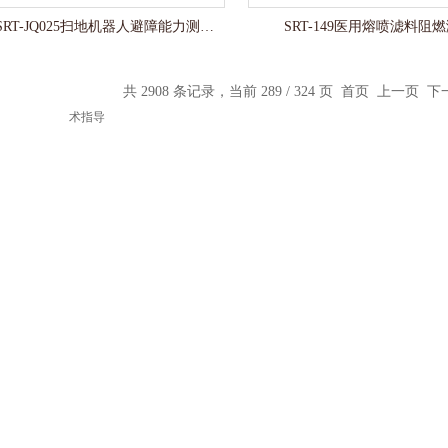
赛锐特 SRT-JQ025扫地机器人避障能力测试仪 技术指导
SRT-149医用熔喷滤料阻
共 2908 条记录，当前 289 / 324 页
首页
上一页
下