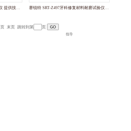
赛锐特 SRT-JU005桌类跌落试验仪 提供技术指导
赛锐特 SRT-Z497牙科修复材料耐磨试验仪 技术指导
一页
末页
跳转到第
页