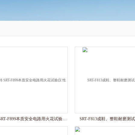
赛锐特 SRT-F899本质安全电路用火花试验仪 性能稳定
SRT-F813成鞋、整鞋耐磨测