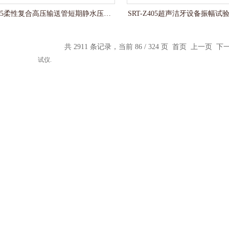
SRT-F895柔性复合高压输送管短期静水压强度测试仪.
SRT-Z405超声洁牙设备振幅试
共 2911 条记录，当前 86 / 324 页
首页
上一页
下