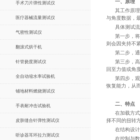
一、原理
手术刀片弹性测试仪
其工作原理
医疗器械流量测试仪
与角度数据，
具体测试流
气密性测试仪
第一步，将
则会因夹持不
翻滚式烘干机
第二步，通
第三步，高
针管挠度测试仪
回至力值或角
全自动缩水率试验机
第四步，观
恢复能力，从
铺地材料燃烧测试仪
二、特点
手表耐冲击试验机
在加载方式
择不同的扭转
皮肤缝合针弹性测试仪
在结构设计
听诊器耳环拉力测试仪
在控制与数