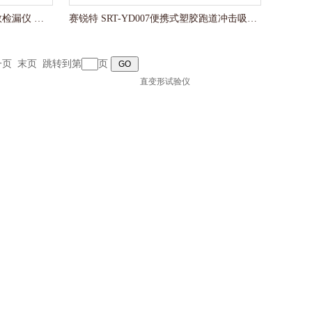
赛锐特 SRT-Z553高效过滤器计数检漏仪 操作简单测试
赛锐特 SRT-YD007便携式‌塑胶跑道冲击吸收及垂直变形试验仪
一页
末页
跳转到第
页