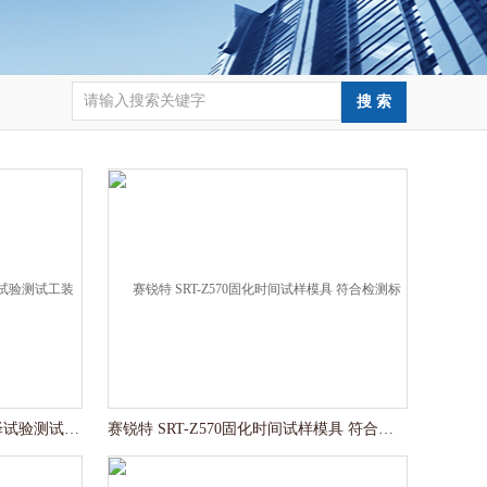
赛锐特 SRT-Z566光学性能及色泽试验测试工装 售后*
赛锐特 SRT-Z570固化时间试样模具 符合检测标准