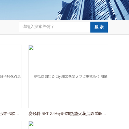
赛锐特 SRT-LD772-3落地式热变形维卡软化点温度测定仪技术指导
赛锐特 SRT-Z495yi用加热垫火花点燃试验仪 测试稳定