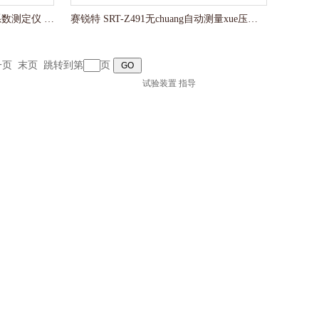
赛锐特 SRT-H238M高配版摩擦系数测定仪 技术指导
赛锐特 SRT-Z491无chuang自动测量xue压计寿命试验装置 指导
一页
末页
跳转到第
页