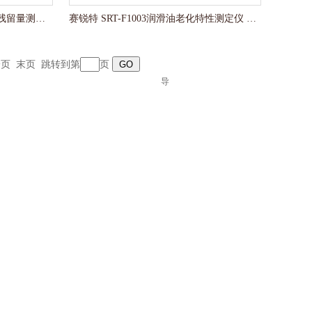
赛锐特 SRT-F1002苯类产品蒸发残留量测定仪 技术标准
赛锐特 SRT-F1003润滑油老化特性测定仪 技术指导
一页
末页
跳转到第
页